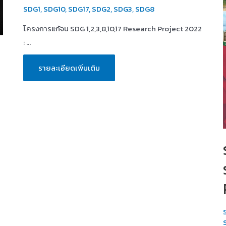
SDG1
,
SDG10
,
SDG17
,
SDG2
,
SDG3
,
SDG8
โครงการแก้จน SDG 1,2,3,8,10,17 Research Project 2022
: …
โครงการ
รายละเอียดเพิ่มเติม
แก้
จน