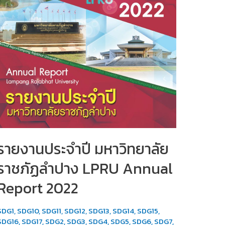
รายงานประจำปี มหาวิทยาลัย
ราชภัฏลำปาง LPRU Annual
Report 2022
SDG1
,
SDG10
,
SDG11
,
SDG12
,
SDG13
,
SDG14
,
SDG15
,
SDG16
,
SDG17
,
SDG2
,
SDG3
,
SDG4
,
SDG5
,
SDG6
,
SDG7
,