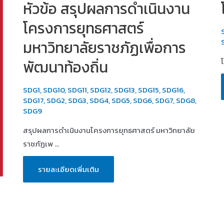
หัวข้อ สรุปผลการดำเนินงาน
โครงการยุทธศาสตร์
มหาวิทยาลัยราชภัฏเพื่อการ
พัฒนาท้องถิ่น
SDG1
,
SDG10
,
SDG11
,
SDG12
,
SDG13
,
SDG15
,
SDG16
,
SDG17
,
SDG2
,
SDG3
,
SDG4
,
SDG5
,
SDG6
,
SDG7
,
SDG8
,
SDG9
สรุปผลการดำเนินงานโครงการยุทธศาสตร์ มหาวิทยาลัย
ราชภัฏเพ …
หัวข้อ
รายละเอียดเพิ่มเติม
สรุป
ผล
การ
ดำเนิน
งาน
โครงการ
ยุทธศาสตร์