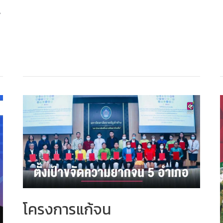
มหาวิทยาลัย
ราชภัฏ
ี
เพื่อ
การ
พัฒนา
ท้อง
ถิ่น
โครงการแก้จน