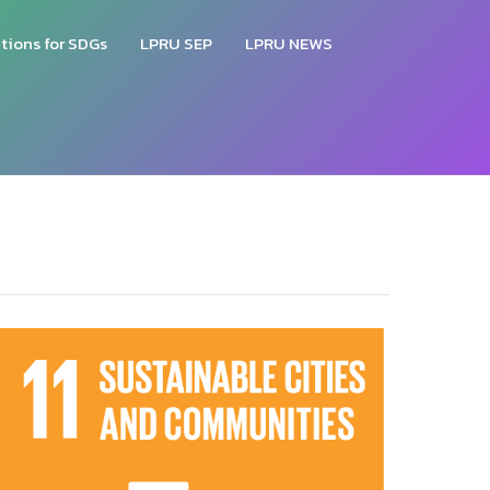
tions for SDGs
LPRU SEP
LPRU NEWS