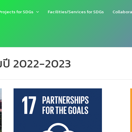
Projects for SDGs
Facilities/Services for SDGs
Collabora
มปี 2022-2023