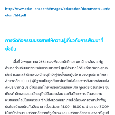
http://www.edus.lpru.ac.th/images/education/document/Curric
ulum/h14.pdf
การจัดกิจกรรมบรรยายให้ความรู้เกี่ยวกับการพัฒนาที่
ยั่งยืน
เมื่อที่ 2 พฤษภาคม 2564 กองพัฒนานักศึกษา มหาวิทยาลัยราชภัฏ
ลำปาง ร่วมกับมหาวิทยาลัยธรรมศาสตร์ ศูนย์ลำปาง ได้รับเกียรติจาก คุณอ
เล็กซ์ เรนเดลล์ นักแสดง นักอนุรักษ์ ผู้ก่อตั้งและผู้บริหารของศูนย์การศึกษา
สิ่งแวดล้อม (EEC) ผู้มีฐานะเป็นทูตสันถวไมตรีแห่งโครงการสิ่งแวดล้อมแห่ง
สหประชาชาติ ประจำประเทศไทย พร้อมด้วยแขกพิเศษ คุณเต้ย จรินทร์พร จุน
เกียรติ นักแสดงและนักอนุรักษ์สิ่งแวดล้อม และทีมวิทยาการ จัดบรรยาย
พิเศษออนไลน์ในกิจกรรม “รักษ์สิ่งแวดล้อม” ภายใต้โครงการอาสาบำเพ็ญ
ประโยชน์ และบัณฑิตจิตอาสา ตั้งแต่เวลา 14.00 - 16.00 น. ผ่านระบบ ZOOM
ให้แก่นักศึกษามหาวิทยาลัยราชภัฏลำปาง และมหาวิทยาลัยธรรมศาสตร์ ศูนย์