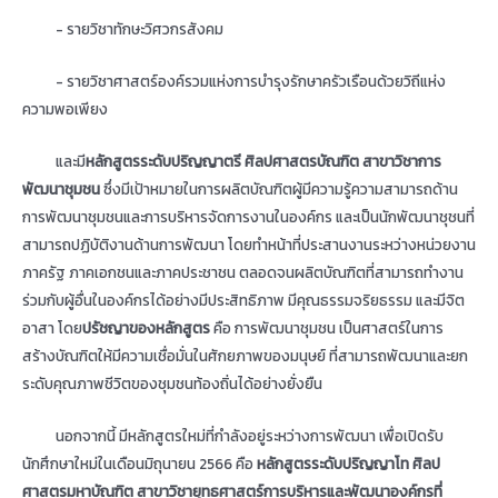
- รายวิชาทักษะวิศวกรสังคม
- รายวิชาศาสตร์องค์รวมแห่งการบำรุงรักษาครัวเรือนด้วยวิถีแห่ง
ความพอเพียง
และมี
หลักสูตรระดับปริญญาตรี ศิลปศาสตรบัณฑิต สาขาวิชาการ
พัฒนาชุมชน
ซึ่งมีเป้าหมายในการผลิตบัณฑิตผู้มีความรู้ความสามารถด้าน
การพัฒนาชุมชนและการบริหารจัดการงานในองค์กร และเป็นนักพัฒนาชุชนที่
สามารถปฏิบัติงานด้านการพัฒนา โดยทำหน้าที่ประสานงานระหว่างหน่วยงาน
ภาครัฐ ภาคเอกชนและภาคประชาชน ตลอดจนผลิตบัณฑิตที่สามารถทำงาน
ร่วมกับผู้อื่นในองค์กรได้อย่างมีประสิทธิภาพ มีคุณธรรมจริยธรรม และมีจิต
อาสา โดย
ปรัชญาของหลักสูตร
คือ การพัฒนาชุมชน เป็นศาสตร์ในการ
สร้างบัณฑิตให้มีความเชื่อมั่นในศักยภาพของมนุษย์ ที่สามารถพัฒนาและยก
ระดับคุณภาพชีวิตของชุมชนท้องถิ่นได้อย่างยั่งยืน
นอกจากนี้ มีหลักสูตรใหม่ที่กำลังอยู่ระหว่างการพัฒนา เพื่อเปิดรับ
นักศึกษาใหม่ในเดือนมิถุนายน 2566 คือ
หลักสูตรระดับปริญญาโท ศิลป
ศาสตรมหาบัณฑิต สาขาวิชายุทธศาสตร์การบริหารและพัฒนาองค์กรที่