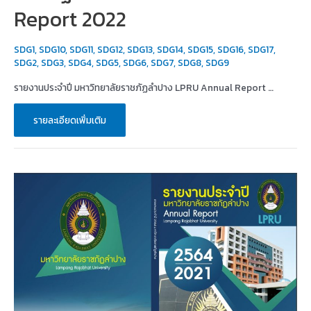
Report 2022
SDG1
,
SDG10
,
SDG11
,
SDG12
,
SDG13
,
SDG14
,
SDG15
,
SDG16
,
SDG17
,
SDG2
,
SDG3
,
SDG4
,
SDG5
,
SDG6
,
SDG7
,
SDG8
,
SDG9
รายงานประจำปี มหาวิทยาลัยราชภัฏลำปาง LPRU Annual Report …
รายงาน
รายละเอียดเพิ่มเติม
ประจำ
ปี
มหาวิทยาลัย
ราชภัฏ
ลำปาง
LPRU
Annual
Report
2022