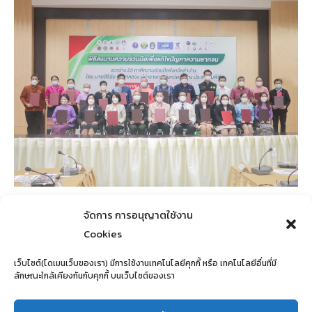
โครงการลำปางแก้จน
จัดการ การอนุญาตใช้งาน
Cookies
SDG1
,
SDG11
,
SDG2
,
SDG3
เว็บไซต์(โดเมนเว็บของเรา) มีการใช้งานเทคโนโลยีคุกกี้ หรือ เทคโนโลยีอื่นที่มี
โครงการ/กิจกรรมของมหาวิทยาลัยราชภัฏลำปาง เพื่อสนับสนุนก …
ลักษณะใกล้เคียงกันกับคุกกี้ บนเว็บไซต์ของเรา
โครงการ
รายละเอียดเพิ่มเติม
ลำปาง