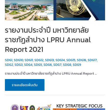
รายงานประจำปี มหาวิทยาลัย
ราชภัฏลำปาง LPRU Annual
Report 2021
SDG1
,
SDG10
,
SDG11
,
SDG12
,
SDG13
,
SDG14
,
SDG15
,
SDG16
,
SDG17
,
SDG2
,
SDG3
,
SDG4
,
SDG5
,
SDG6
,
SDG7
,
SDG8
,
SDG9
รายงานประจำปี มหาวิทยาลัยราชภัฏลำปาง LPRU Annual Report …
รายงาน
รายละเอียดเพิ่มเติม
ประจำ
ปี
มหาวิทยาลัย
ราชภัฏ
ลำปาง
LPRU
Annual
Report