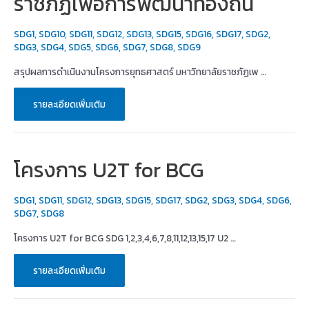
ราชภัฏเพื่อการพัฒนาท้องถิ่น
SDG1
,
SDG10
,
SDG11
,
SDG12
,
SDG13
,
SDG15
,
SDG16
,
SDG17
,
SDG2
,
SDG3
,
SDG4
,
SDG5
,
SDG6
,
SDG7
,
SDG8
,
SDG9
สรุปผลการดำเนินงานโครงการยุทธศาสตร์ มหาวิทยาลัยราชภัฏเพ …
หัวข้อ
รายละเอียดเพิ่มเติม
สรุป
ผล
การ
ดำเนิน
งาน
โครงการ
โครงการ U2T for BCG
ยุทธศาสตร์
มหาวิทยาลัย
ราชภัฏ
เพื่อ
การ
SDG1
,
SDG11
,
SDG12
,
SDG13
,
SDG15
,
SDG17
,
SDG2
,
SDG3
,
SDG4
,
SDG6
,
พัฒนา
SDG7
,
SDG8
ท้อง
ถิ่น
โครงการ U2T for BCG SDG 1,2,3,4,6,7,8,11,12,13,15,17 U2 …
โครงการ
รายละเอียดเพิ่มเติม
U2T
for
BCG