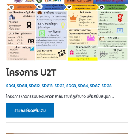
2021
โครงการ U2T
SDG1
,
SDG11
,
SDG12
,
SDG13
,
SDG2
,
SDG3
,
SDG4
,
SDG7
,
SDG8
โครงการ/กิจกรรมของมหาวิทยาลัยราชภัฏลำปาง เพื่อสนับสนุนก …
โครงการ
รายละเอียดเพิ่มเติม
U2T