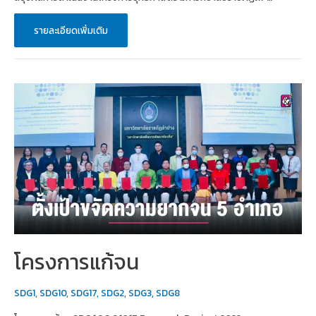
หัวข้อ
รายละเอียดเพิ่มเติม
สรุป
ผล
การ
ดำเนิน
งาน
โครงการ
ยุทธศาสตร์
มหาวิทยาลัย
ราชภัฏ
เพื่อ
การ
พัฒนา
ท้อง
ถิ่น
โครงการแก้จน
SDG1
,
SDG10
,
SDG17
,
SDG2
,
SDG3
,
SDG8