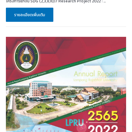
โครงการแก้จน SDG 1,2,3,8,10,17 Research Project 2022 : …
โครงการ
รายละเอียดเพิ่มเติม
แก้
จน