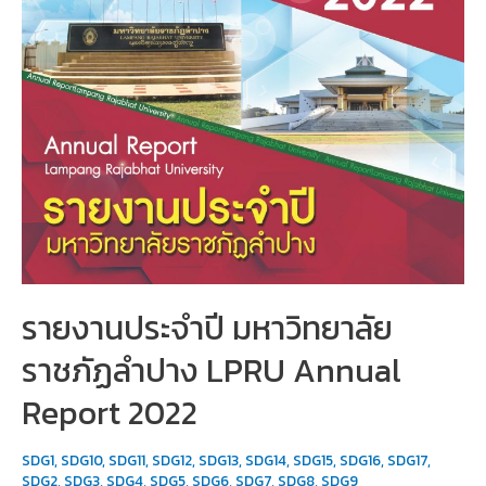
รายงานประจำปี มหาวิทยาลัย
ราชภัฏลำปาง LPRU Annual
Report 2022
SDG1
,
SDG10
,
SDG11
,
SDG12
,
SDG13
,
SDG14
,
SDG15
,
SDG16
,
SDG17
,
SDG2
,
SDG3
,
SDG4
,
SDG5
,
SDG6
,
SDG7
,
SDG8
,
SDG9