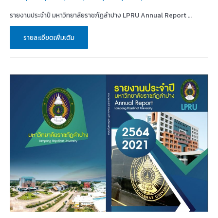
รายงานประจำปี มหาวิทยาลัยราชภัฏลำปาง LPRU Annual Report …
รายงาน
รายละเอียดเพิ่มเติม
ประจำ
ปี
มหาวิทยาลัย
ราชภัฏ
ลำปาง
LPRU
Annual
Report
2022