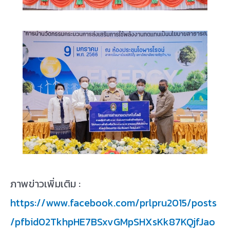
ภาพข่าวเพิ่มเติม :
https://www.facebook.com/prlpru2015/posts
/pfbid02TkhpHE7BSxvGMpSHXsKk87KQjfJao