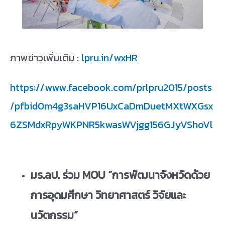
ภาพข่าวเพิ่มเติม :
lpru.in/wxHR
https://www.facebook.com/prlpru2015/posts
/pfbid0m4g3saHVP16UxCaDmDuetMXtWXGsx
6ZSMdxRpyWKPNR5kwasWVjgg156GJyVShoVl
มร.ลป. ร่วม
MOU “การพัฒนาจังหวัดด้วย
การอุดมศึกษา วิทยาศาสตร์ วิจัยและ
นวัตกรรม”