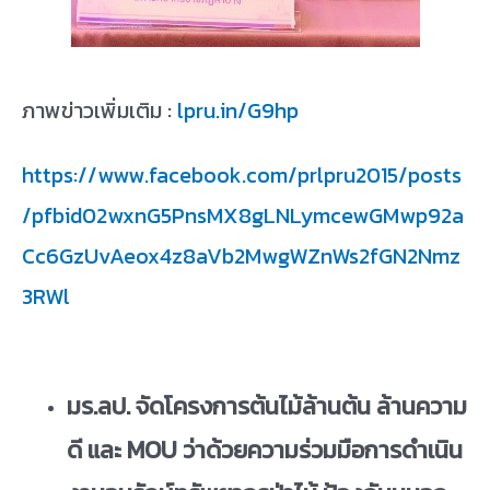
ภาพข่าวเพิ่มเติม :
lpru.in/G9hp
https://www.facebook.com/prlpru2015/posts
/pfbid02wxnG5PnsMX8gLNLymcewGMwp92a
Cc6GzUvAeox4z8aVb2MwgWZnWs2fGN2Nmz
3RWl
มร.ลป. จัดโครงการต้นไม้ล้านต้น ล้านความ
ดี และ
MOU ว่าด้วยความร่วมมือการดำเนิน