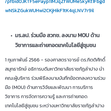
/pfbid0JKTF5ePayp11MJqZfWUMeSkyKt1Fbgd
wNSkZGukWUHwi2CKjHikF1tK4qLNV7r9il
มร.ลป. ร่วมมือ สวทช. ลงนาม
MOU ด้าน
วิชาการและถ่ายทอดเทคโนโลยีสู่ชุมชน
1 กุมภาพันธ์ 2566 - รองศาสตราจารย์ ดร.กิตติศักดิ์
สมุทธารักษ์ อธิการบดีมหาวิทยาลัยราชภัฏลำปาง นำ
คณะผู้บริหาร ร่วมพิธีลงนามบันทึกข้อตกลงความร่วม
มือ (MOU) ด้านการวิจัยและพัฒนา การบริการ
วิชาการ การจัดการความรู้ และการถ่ายทอด
เทคโนโลยีสู่ชุมชน ระหว่างมหาวิทยาลัยราชภัฏลำปาง