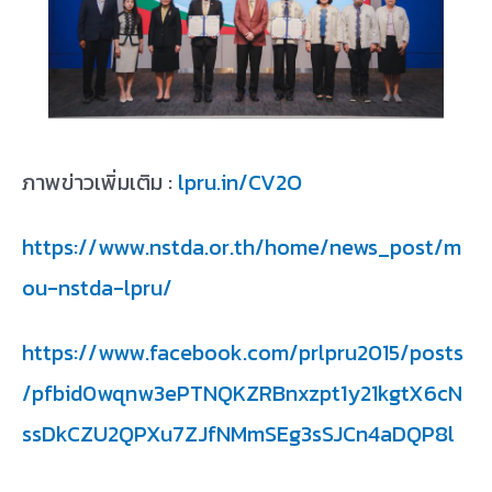
ภาพข่าวเพิ่มเติม :
lpru.in/CV2O
https://www.nstda.or.th/home/news_post/m
ou-nstda-lpru/
https://www.facebook.com/prlpru2015/posts
/pfbid0wqnw3ePTNQKZRBnxzpt1y21kgtX6cN
ssDkCZU2QPXu7ZJfNMmSEg3sSJCn4aDQP8l