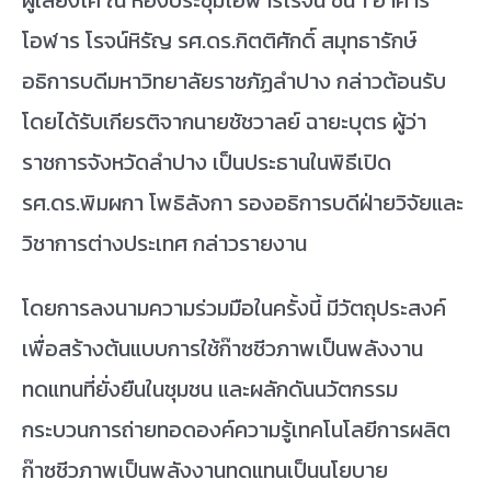
ผู้เลี้ยงโค ณ ห้องประชุมโอฬารโรจน์ ชั้น 1 อาคาร
โอฬาร โรจน์หิรัญ รศ.ดร.กิตติศักดิ์ สมุทธารักษ์
อธิการบดีมหาวิทยาลัยราชภัฏลำปาง กล่าวต้อนรับ
โดยได้รับเกียรติจากนายชัชวาลย์ ฉายะบุตร ผู้ว่า
ราชการจังหวัดลำปาง เป็นประธานในพิธีเปิด
รศ.ดร.พิมผกา โพธิลังกา รองอธิการบดีฝ่ายวิจัยและ
วิชาการต่างประเทศ กล่าวรายงาน
โดยการลงนามความร่วมมือในครั้งนี้ มีวัตถุประสงค์
เพื่อสร้างต้นแบบการใช้ก๊าซชีวภาพเป็นพลังงาน
ทดแทนที่ยั่งยืนในชุมชน และผลักดันนวัตกรรม
กระบวนการถ่ายทอดองค์ความรู้เทคโนโลยีการผลิต
ก๊าซชีวภาพเป็นพลังงานทดแทนเป็นนโยบาย