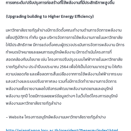
การยกระดับ/ปรับปรุงการก่อสร้างที่ใช้พลังงานที่มีประสิทธิภาพสูงขึ้น
(
Upgrading building to Higher Energy Efficiency)
มหาวิทยาลัยราชภัฏลำปางมีการจัดตั้งคณะทำงานด้านการจัดการพลังงาน
เพื่อปฏิบัติการ กำกับ ดูแล บริหารจัดการการใช้พลังงานภายในมหาวิทยาลัย
ให้มีประสิทธิภาพ มีการแต่งตั้งคณะผู้ตรวจประเมินการจัดการพลังงาน มีการ
กำหนดเป้าหมายและแผนการอนุรักษ์พลังงาน มีการดำเนินโครงการที่
สอดคล้องกับนโยบาย เช่น โครงการปรับปรุงระบบไฟฟ้าภายในมหาวิทยาลัย
ราชภัฏลำปาง ประจำปีงบประมาณ 2564 เพื่อให้เป็นไปตามมาตรฐาน ให้เกิด
ความปลอดภัย และเพื่อลดการสิ้นเปลืองจากการใช้พลังงานไฟฟ้าจากระบบ
แสงสว่างและระบบปรับอากาศลง รวมทั้งมีการจัดทำรายงานการจัดการ
พลังงานเพื่อรายงานผลไปยังกรมพัฒนาพลังงานทดแทนและอนุรักษ์
พลังงาน ทุกปี โดยมีการเผยแพร่ข้อมูลต่างๆ ในเว็ปไซด์โครงการอนุรักษ์
พลังงานมหาวิทยาลัยราชภัฏลำปาง
- Website โครงการอนุรักษ์พลังงานมหาวิทยาลัยราชภัฏลำปาง
http://wianglagon.lpru.ac.th/president/15energy/index1.html