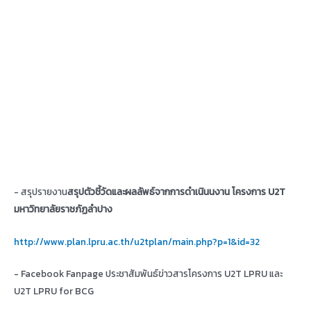
- สรุปรายงาน
สรุปตัวชี้วัดและผลลัพธ์จากการดำเนินนงาน โครงการ
U2T
มหาวิทยาลัยราชภัฏลำปาง
http://www.plan.lpru.ac.th/u2tplan/main.php?p=1&id=32
- Facebook Fanpage ประชาสัมพันธ์ข่าวสารโครงการ U2T LPRU และ
U2T LPRU for BCG