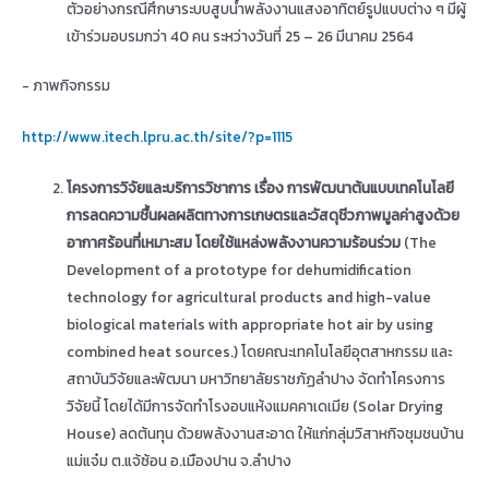
ตัวอย่างกรณีศึกษาระบบสูบน้ำพลังงานแสงอาทิตย์รูปแบบต่าง ๆ มีผู้
เข้าร่วมอบรมกว่า 40 คน ระหว่างวันที่ 25 – 26 มีนาคม 2564
- ภาพกิจกรรม
http://www.itech.lpru.ac.th/site/?p=1115
โครงการวิจัยและบริการวิชาการ เรื่อง การพัฒนาต้นแบบเทคโนโลยี
การลดความชื้นผลผลิตทางการเกษตรและวัสดุชีวภาพมูลค่าสูงด้วย
อากาศร้อนที่เหมาะสม โดยใช้แหล่งพลังงานความร้อนร่วม
(The
Development of a prototype for dehumidification
technology for agricultural products and high-value
biological materials with appropriate hot air by using
combined heat sources.) โดยคณะเทคโนโลยีอุตสาหกรรม และ
สถาบันวิจัยและพัฒนา มหาวิทยาลัยราชภัฏลำปาง จัดทำโครงการ
วิจัยนี้ โดยได้มีการจัดทำโรงอบแห้งแมคคาเดเมีย (Solar Drying
House) ลดต้นทุน ด้วยพลังงานสะอาด ให้แก่กลุ่มวิสาหกิจชุมชนบ้าน
แม่แจ๋ม ต.แจ้ซ้อน อ.เมืองปาน จ.ลำปาง