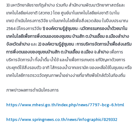
3) มหาวิทยาลัยราชภัฏลำปาง ร่วมกับ สำนักงานพัฒนาวิทยาศาสตร์และ
เทคโนโลยีแห่งชาติ (สวทช.) โดย ศูนย์นาโนเทคโนโลยีแห่งชาติ (นาโน
เทค) ดำเนินโครงการวิจัย นาโนเทคโนโลยีเพื่อสิ่งแวดล้อม ในปีงบประมาณ
2564 มีโครงการวิจัย
1)
องค์ความรู้สู่ชุมชน : นวัตกรรมกรองน้ำด้วยนาโน
เทคโนโลยีเพื่อการพึ่งตนเองของชุมชน บ้านสัก ต.บ้านเอื้อม อ.เมืองลำปาง
จังหวัดลำปาง
และ
2)
องค์ความรู้สู่ชุมชน : การบริหารจัดการน้ำเพื่อส่งเสริม
การพึ่งตนเองของชุมชนบ้านสัก ต.บ้านเอื้อม อ.เมือง จ.ลำปาง
เพื่อการ
บริหารจัดการน้ำ ทั้งน้ำดื่ม น้ำใช้ และน้ำเพื่อการเกษตร แก้ปัญหาด้วยการ
ประยุกต์ใช้สิ่งรอบตัว อาทิ ไส้กรองน้ำจากเซรามิค ของเหลือใช้ในชุมชน หรือ
เทคโนโลยีการตรวจวัดคุณภาพน้ำอย่างง่ายที่อาศัยพืชใกล้ตัวในท้องถิ่น
ภาพข่าวผลการดำเนินโครงการ
https://www.mhesi.go.th/index.php/news/7797-bcg-6.html
https://www.springnews.co.th/news/infographic/829332