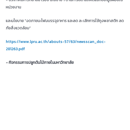
หน่วยงาน
และนโยบาย “งดภาชนะโฟมบรรจุอาหาร และลด ละ เลิกการใช้ถุงพลาสติก ลด
ภัยสิ่งแวดล้อม”
https://www.lpru.ac.th/abouts-57/63/newsscan_doc-
281263.pdf
- กิจกรรมการปลูกต้นไม้ภายในมหาวิทยาลัย