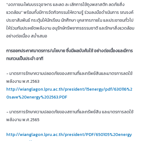
“งดภาชนะโฟมบรรจุอาหาร และลด ละ เลิกการใช้ถุงพลาสติก ลดภัยสิ่ง
แวดล้อม” พร้อมทั้งมีการจัดกิจกรรมให้ความรู้ ร่วมลงมือดำเนินการ รณรงค์
ประชาสัมพันธ์ กระตุ้นให้นักเรียน นักศึกษา บุคลากรภายใน และประชาชนทั่วไป
ให้ร่วมกันประหยัดพลังงาน อนุรักษ์ทรัพยากรธรรมชาติ และรักษาสิ่งแวดล้อม
อย่างต่อเนื่อง สม่ำเสมอ
การออกประกาศมาตรการ/นโยบาย ซึ่งมีผลบังคับใช้ อย่างต่อเนื่องและมีการ
ทบทวนเป็นประจำ อาทิ
- มาตรการรักษาความปลอดภัยของสถานที่และทรัพย์สินและมาตรการลดใช้
พลังงาน พ.ศ.2563
http://wianglagon.lpru.ac.th/president/15energy/pdf/630116%2
0save%20energy%202563.PDF
- มาตรการรักษาความปลอดภัยของสถานที่และทรัพย์สิน และมาตรการลดใช้
พลังงาน พ.ศ.2565
http://wianglagon.lpru.ac.th/president/PDF/650105%20energy