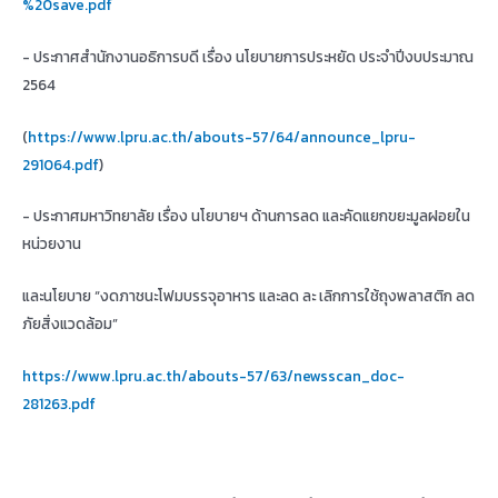
%20save.pdf
- ประกาศสำนักงานอธิการบดี เรื่อง นโยบายการประหยัด ประจำปีงบประมาณ
2564
(
https://www.lpru.ac.th/abouts-57/64/announce_lpru-
291064.pdf
)
- ประกาศมหาวิทยาลัย เรื่อง นโยบายฯ ด้านการลด และคัดแยกขยะมูลฝอยใน
หน่วยงาน
และนโยบาย “งดภาชนะโฟมบรรจุอาหาร และลด ละ เลิกการใช้ถุงพลาสติก ลด
ภัยสิ่งแวดล้อม”
https://www.lpru.ac.th/abouts-57/63/newsscan_doc-
281263.pdf