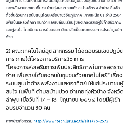
ปฏิบัติการ รวมทั้งได้มีการสนับสนุนให้จัดตั้งศูนย์วิจัยชุมชนด้านก๊าซชีวภาพ
และพลังงานทดแทนขึ้น ณ บ้านทุ่งผา ต.วอแก้ว อ.ห้างฉัตร จ.ลำปาง ซึ่งจัด
ตั้งขึ้นด้วยการสนับสนุนโดยเครือข่ายวิจัยภูมิภาค : ภาคเหนือ ประจำปี 2564
เพื่อเป็นแหล่งศึกษา ค้นคว้า แลกเปลี่ยนเรียนรู้ของเกษตรกรผู้ใช้ก๊าซชีวภาพ
และผู้สนใจ โดยมีคณาจารย์ของมหาวิทยาลัยเป็นคณะกรรมการประจำศูนย์ฯ
ด้วย
2) คณะเทคโนโลยีอุตสาหกรรม ได้จัดอบรมเชิงปฏิบัติ
การ ภายใต้โครงการบริการวิชาการ
“โครงการส่งเสริมการเพิ่มประสิทธิภาพในการลดราย
จ่าย เพิ่มรายได้ของคนในชุมชนด้วยเทคโนโลยี” เรื่อง
ระบบสูบน้ำด้วยพลังงานแสงอาทิตย์ ให้แก่ประชาชนผู้
สนใจ ในพื้นที่ ตำบลบ้านปวง อำเภอทุ่งหัวช้าง จังหวัด
ลำพูน เมื่อวันที่ 17 – 18 มิถุนายน ๒๕๖๔ โดยมีผู้เข้า
อบรมจำนวน 30 คน
ภาพข่าวกิจกรรม
http://www.itech.lpru.ac.th/site/?p=2573