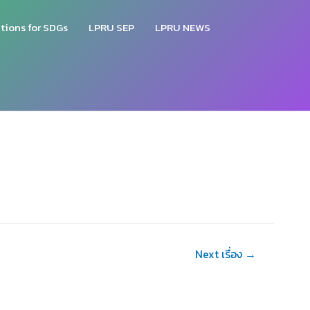
tions for SDGs
LPRU SEP
LPRU NEWS
Next เรื่อง
→