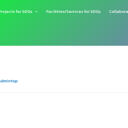
Projects for SDGs
Facilities/Services for SDGs
Collabora
admintop