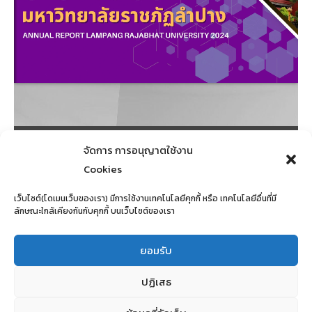
จัดการ การอนุญาตใช้งาน
Cookies
เอกสารต้นทาง
เว็บไซต์(โดเมนเว็บของเรา) มีการใช้งานเทคโนโลยีคุกกี้ หรือ เทคโนโลยีอื่นที่มี
ลักษณะใกล้เคียงกันกับคุกกี้ บนเว็บไซต์ของเรา
ยอมรับ
แนะแนว
←
Previous เรื่อง
Next เรื่อง
→
เรื่อง
ปฏิเสธ